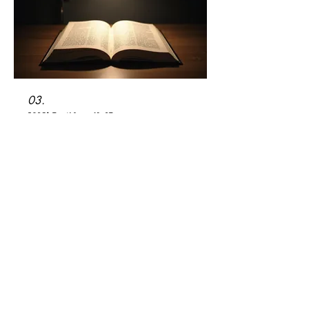
03.
Forfait Guide Expert
Bénéficiez de l'avis et de
l'accompagnement d'experts pour
naviguer dans des situations
complexes. Ce forfait vous offre une
compréhension approfondie et des
pistes d'action claires pour prendre les
meilleures décisions.
Afficher plus
l'essieu du batut