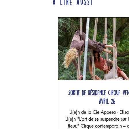
à lire aussi
Sortie de résidence cirque ve
avril 26
Li(e)n de la Cie Appesa - Elis
Li(e)n "L’art de se suspendre sur l
fleur." Cirque contemporain – acrobatie