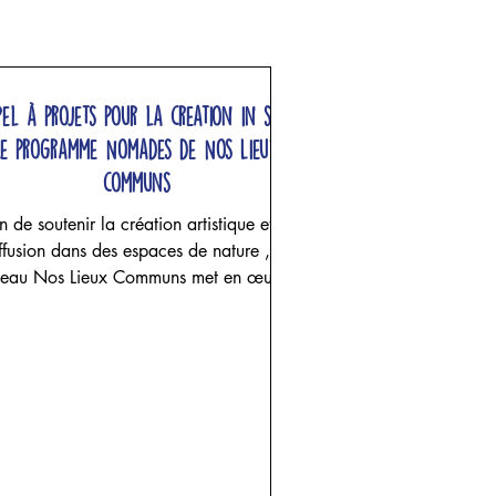
pel à projets pour la creation in situ,
Le programme Nomades de Nos Lieux
communs
n de soutenir la création artistique et sa
ffusion dans des espaces de nature , le
seau Nos Lieux Communs met en œuvre
 programme de résidences multisites de
création in situ pour des artistes
professionnel·les : le programme
MADES . Ce programme a été conçu
fin de susciter de nouvelles approches
ensibles aux espaces naturels grâce au
uralisme d’expériences que génèrent le
orps et le mouvement. Au travers de la