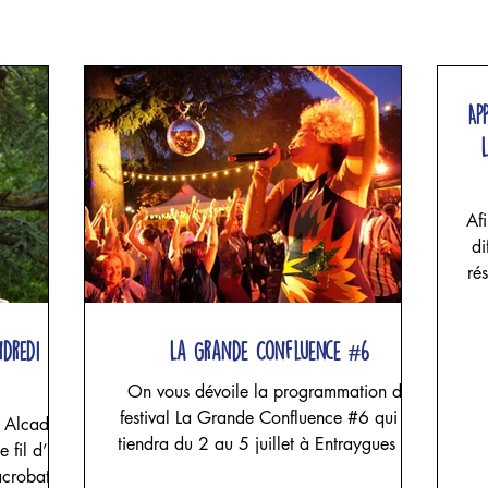
Ap
Afi
di
ré
un
ndredi 24
La Grande Confluence #6
NO
On vous dévoile la programmation du
a
festival La Grande Confluence #6 qui se
a Alcade
s
tiendra du 2 au 5 juillet à Entraygues sur
e fil d’une
pl
Truyère, concoctée avec nos amis de
c