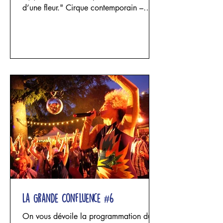
d’une fleur." Cirque contemporain –
acrobatie aérienne, danse et sculpture
textile Un projet d'Elisa Alcade - Cie
Appesa avec Elisa Alcade, Maria
Celeste Funghi et Josephina Rozic Trois
femmes entrent dans un espace façonné
par le lin. Les fils se tendent, les étoffes
tombent, les structures s’élèvent puis
s’effondrent. Les corps se suspendent,
impriment leur poids, leur souffle et leur
fragilité
La Grande Confluence #6
On vous dévoile la programmation du