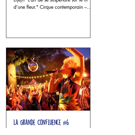
d’une fleur." Cirque contemporain –
acrobatie aérienne, danse et sculpture
textile Un projet d'Elisa Alcade - Cie
Appesa avec Elisa Alcade, Maria
Celeste Funghi et Josephina Rozic Trois
femmes entrent dans un espace façonné
par le lin. Les fils se tendent, les étoffes
tombent, les structures s’élèvent puis
s’effondrent. Les corps se suspendent,
impriment leur poids, leur souffle et leur
fragilité
La Grande Confluence #6
On vous dévoile la programmation du