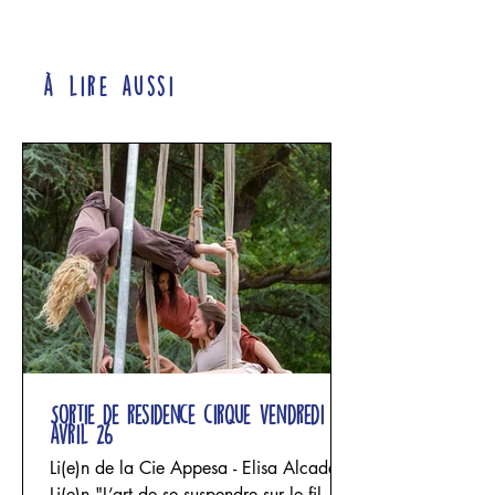
à lire aussi
Sortie de résidence cirque vendredi 24
avril 26
Li(e)n de la Cie Appesa - Elisa Alcade
Li(e)n "L’art de se suspendre sur le fil