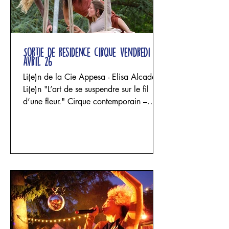
Sortie de résidence cirque vendredi 24
avril 26
Li(e)n de la Cie Appesa - Elisa Alcade
Li(e)n "L’art de se suspendre sur le fil
d’une fleur." Cirque contemporain –
acrobatie aérienne, danse et sculpture
textile Un projet d'Elisa Alcade - Cie
Appesa avec Elisa Alcade, Maria
Celeste Funghi et Josephina Rozic Trois
femmes entrent dans un espace façonné
par le lin. Les fils se tendent, les étoffes
tombent, les structures s’élèvent puis
s’effondrent. Les corps se suspendent,
impriment leur poids, leur souffle et leur
fragilité