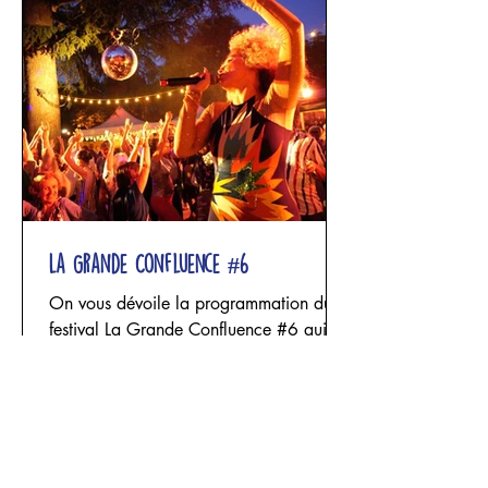
par le lin. Les fils se tendent, les étoffes
tombent, les structures s’élèvent puis
s’effondrent. Les corps se suspendent,
impriment leur poids, leur souffle et leur
fragilité
La Grande Confluence #6
On vous dévoile la programmation du
festival La Grande Confluence #6 qui se
tiendra du 2 au 5 juillet à Entraygues
sur Truyère, concoctée avec nos amis de
Derrière le hublot. Une programmation
encore plus riche en découvertes, en
émotions, avec des spectacles de
cirque, de danse, d'art en espace public