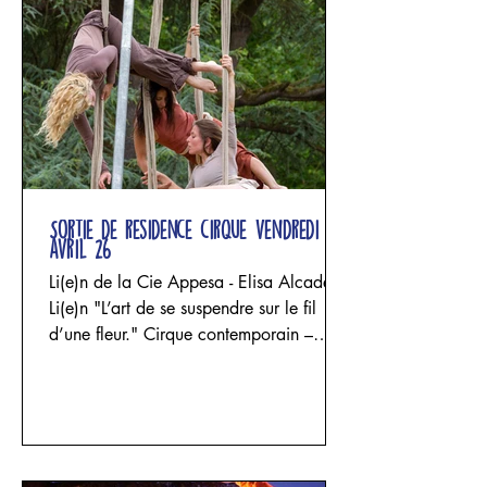
Sortie de résidence cirque vendredi 24
avril 26
Li(e)n de la Cie Appesa - Elisa Alcade
Li(e)n "L’art de se suspendre sur le fil
d’une fleur." Cirque contemporain –
acrobatie aérienne, danse et sculpture
textile Un projet d'Elisa Alcade - Cie
Appesa avec Elisa Alcade, Maria
Celeste Funghi et Josephina Rozic Trois
femmes entrent dans un espace façonné