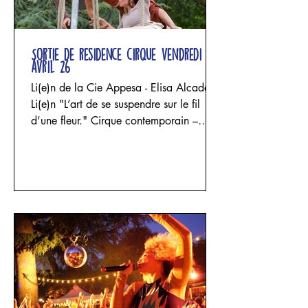
Sortie de résidence cirque vendredi 24
avril 26
Li(e)n de la Cie Appesa - Elisa Alcade
Li(e)n "L’art de se suspendre sur le fil
d’une fleur." Cirque contemporain –
acrobatie aérienne, danse et sculpture
textile Un projet d'Elisa Alcade - Cie
Appesa avec Elisa Alcade, Maria
Celeste Funghi et Josephina Rozic Trois
femmes entrent dans un espace façonné
par le lin. Les fils se tendent, les étoffes
tombent, les structures s’élèvent puis
s’effondrent. Les corps se suspendent,
impriment leur poids, leur souffle et leur
fragilité