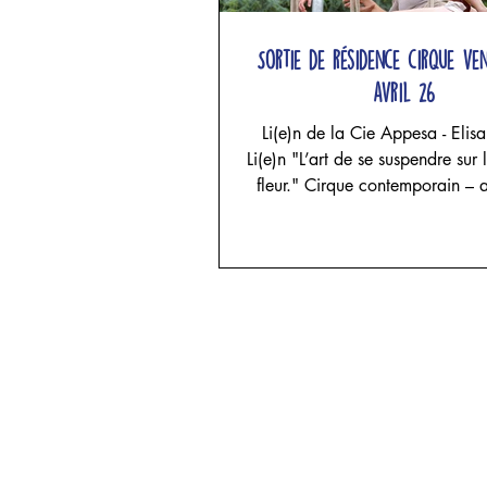
Sortie de résidence cirque ve
avril 26
Li(e)n de la Cie Appesa - Elis
Li(e)n "L’art de se suspendre sur l
fleur." Cirque contemporain – acrobatie
aérienne, danse et sculpture te
projet d'Elisa Alcade - Cie Ap
Elisa Alcade, Maria Celeste F
Josephina Rozic Trois femmes en
un espace façonné par le lin. Le
tendent, les étoffes tombent, les 
s’élèvent puis s’effondrent. Les
suspendent, impriment leur poi
souffle et leur fragilité