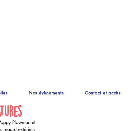
lles
Nos évènements
Contact et accès
atures
Poppy Plowman
et 
. regard extérieur 