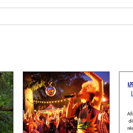
Ap
Afi
di
ré