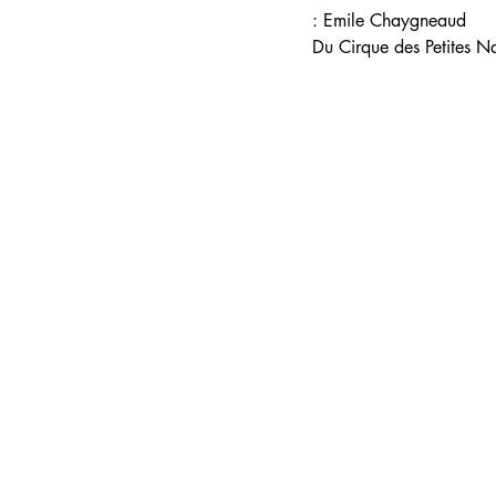
: 
Emile Chaygneaud
D
u 
Cirque des Petites N