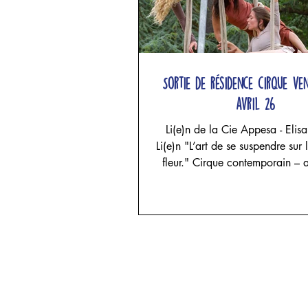
Sortie de résidence cirque ve
avril 26
Li(e)n de la Cie Appesa - Elis
Li(e)n "L’art de se suspendre sur l
fleur." Cirque contemporain – acrobatie
aérienne, danse et sculpture te
projet d'Elisa Alcade - Cie Ap
Elisa Alcade, Maria Celeste F
Josephina Rozic Trois femmes en
un espace façonné par le lin. Le
tendent, les étoffes tombent, les 
s’élèvent puis s’effondrent. Les
suspendent, impriment leur poi