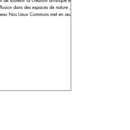
n de soutenir la création artistique et sa
ffusion dans des espaces de nature , le
seau Nos Lieux Communs met en œuvre
 programme de résidences multisites de
création in situ pour des artistes
professionnel·les : le programme
MADES . Ce programme a été conçu
fin de susciter de nouvelles approches
ensibles aux espaces naturels grâce au
uralisme d’expériences que génèrent le
orps et le mouvement. Au travers de la
éation chorégraphique contemporaine,
le réseau