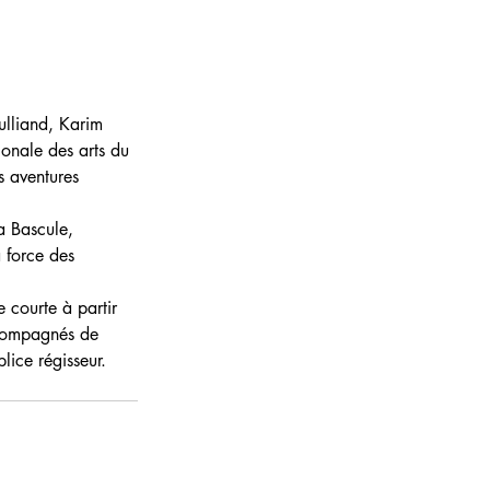
ulliand, Karim 
ionale des arts du 
s aventures 
a Bascule, 
 force des 
 courte à partir 
ccompagnés de 
lice régisseur.