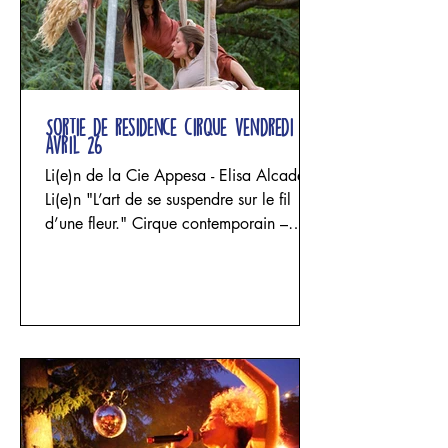
Sortie de résidence cirque vendredi 24
avril 26
Li(e)n de la Cie Appesa - Elisa Alcade
Li(e)n "L’art de se suspendre sur le fil
d’une fleur." Cirque contemporain –
acrobatie aérienne, danse et sculpture
textile Un projet d'Elisa Alcade - Cie
Appesa avec Elisa Alcade, Maria
Celeste Funghi et Josephina Rozic Trois
femmes entrent dans un espace façonné
par le lin. Les fils se tendent, les étoffes
tombent, les structures s’élèvent puis
s’effondrent. Les corps se suspendent,
impriment leur poids, leur souffle et leur