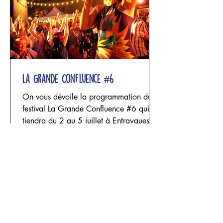
fragilité
La Grande Confluence #6
On vous dévoile la programmation du
festival La Grande Confluence #6 qui se
tiendra du 2 au 5 juillet à Entraygues
sur Truyère, concoctée avec nos amis de
Derrière le hublot. Une programmation
encore plus riche en découvertes, en
émotions, avec des spectacles de
cirque, de danse, d'art en espace public
allant du sensible au spectaculaire, mais
aussi des concerts, des bals, des
Appel à projets pour la creation in
moments festifs, des ateliers, des
situ, Le programme Nomades de Nos