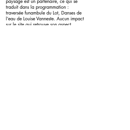
paysage est un partenaire, ce qui se
traduit dans la programmation :
traversée funambule du Lot, Danses de
l’eau de Louise Vanneste. Aucun impact
sur le site qui retrouve son aspect
d’origine à notre départ.
Mieux vivre ensemble
Les principes
fondateurs du festival sont la convivialité,
le vivre ensemble, faire cohabiter les
générations, favoriser les échanges et
discussions autour des arts du
mouvement et du lien au vivant. Le site a
été conçu pour ça, avec son espace de
restauration, sa librairie, ses espaces de
repos. Il est totalement accessible aux
personnes à mobilité réduite.
Impacts économiques et sociaux
Tous les
fournisseurs sont situés à proximité sur la
communauté de communes et les
prestataires sont aveyronnais. Le
bénévolat est valorisé sur les