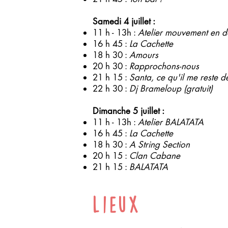
Samedi 4 juillet :
11 h - 13h :
Atelier mouvement en 
16 h 45 :
La Cachette
18 h 30 :
Amours
20 h 30 :
Rapprochons-nous
21 h 15 :
Santa, ce qu'il me reste d
22 h 30 :
Dj Brameloup (gratuit)
Dimanche 5 juillet :
11 h - 13h :
Atelier BALATATA
16 h 45 :
La Cachette
18 h 30 :
A String Section
20 h 15 :
Clan Cabane
21 h 15 :
BALATATA
Lieux