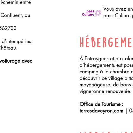
i-chemin entre
Vous avez ent
 Confluent, au
pass Culture 
.562733
Hébergem
s d’intempéries.
Château.
À Entraygues et aux alen
ovoiturage avec
d’hébergements est pos
camping à la chambre d
découvrir ce village pitt
moyenâgeuse, de bons ar
vigneronne renouvelée.
Office de Tourisme :
terresdaveyron.com
| 0