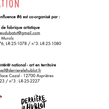
ation
onfluence #6 est co-organisé par :
r de fabrique artistique
sieudubatut@gmail.com
 Murols
076, L-R-25-1078 / n°3: L-R-25-1080
érêt national - art en territoire
eil@derrierelehublot.fr
place Cazal - 12700 Asprières
223 / n°3 : L-R-25-2227