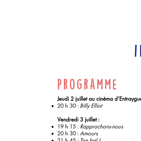
Programme
Jeudi 2 juillet au cinéma d’Entraygue
20 h 30 :
Billy Elliot
Vendredi 3 juillet :
19 h 15 :
Rapprochons-nous
20 h 30 :
Amours
21 h 45 :
Ton bal !