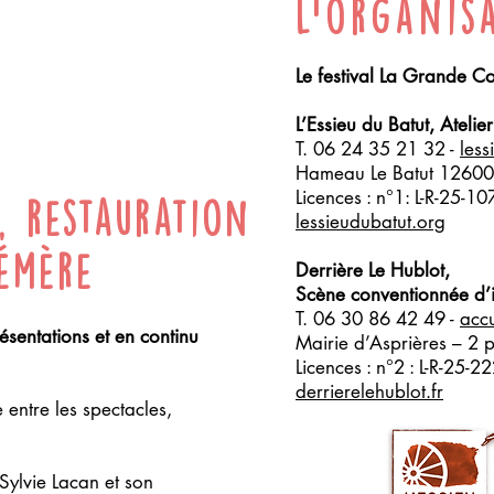
L'organis
Le festival La Grande C
L’Essieu du Batut, Atelie
T. 06 24 35 21 32 -
les
Hameau Le Batut 12600
Licences : n°1: L-R-25-1
, restauration
lessieudubatut.org
hémère
Derrière Le Hublot,
Scène conventionnée d’int
T. 06 30 86 42 49 -
accu
ésentations et en continu
Mairie d’Asprières – 2 
Licences : n°2 : L-R-25-2
derrierelehublot.fr
 entre les spectacles,
Sylvie Lacan et son