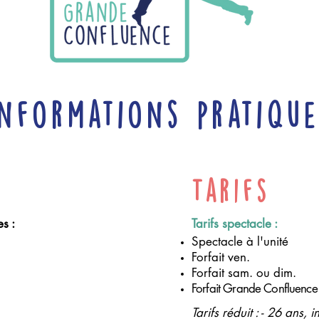
informations pratique
Tarifs
s :
Tarifs spectacle :
Spectacle à l'unité
Forfait ven.
Forfait sam. ou dim.
Forfait Grande Confluence
Tarifs réduit :
- 26 ans, i