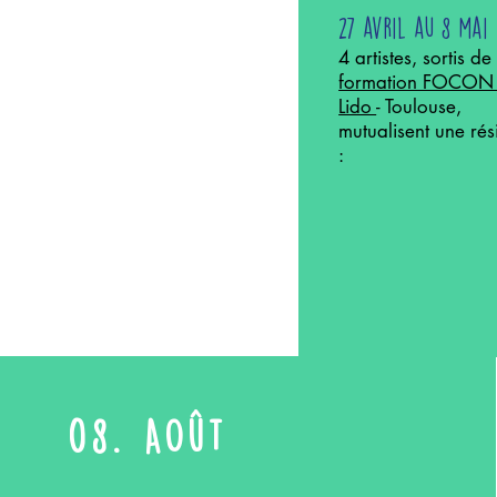
27 avril au 8 mai
4 artistes, sortis de
formation FOCON
Lido
- Toulouse,
mutualisent une ré
:
08. AOût