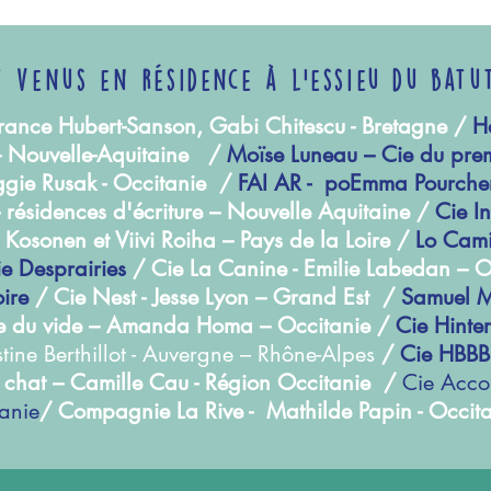
t venus en résidence à l'essieu du batu
Garance Hubert-Sanson, Gabi Chitescu - Bretagne /
Ha
– Nouvelle-Aquitaine /
Moïse Luneau – Cie du prem
ggie Rusak - Occitanie /
FAI AR -
poEmma Pourcher
- résidences d'écriture – Nouvelle Aquitaine /
Cie I
 Kosonen et Viivi Roiha – Pays de la Loire /
Lo Cami
lie Desprairies
/ Cie La Canine - Emilie Labedan – 
ire
/ Cie Nest - Jesse Lyon – Grand Est /
Samuel M
le du vide – Amanda Homa – Occitanie /
Cie Hinter
tine Berthillot - Auvergne – Rhône-Alpes
/
Cie HBBB 
 chat – Camille Cau - Région Occitanie /
Cie Acco
anie
/ Compagnie La Rive - Mathilde Papin - Occit