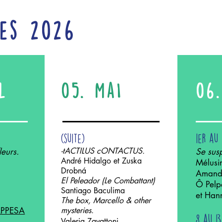
es 2026
l
05. MaI
06
​(suite)
1er au
-tACTILUS cONTACTUS.
leurs.
Se sus
André Hidalgo et Zuska
Mélusi
Drobná
Amand
El Peleador (Le Combattant)
​Ô Pelpe
Santiago Baculima
et Hann
The box, Marcello & other
APPESA
mysteries.
8 au 13
​Valeria Zavattoni