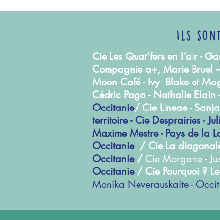
Ils son
Cie Les Quat’fers en l’air - 
Compagnie a+, Marie Bruel 
Moon Café - Ivy Blake et Ma
Cédric Paga - Nathalie Elain 
Occitanie
/ Cie Lineae - Sanja
territoire - Cie Desprairies - Ju
Maxime Mestre - Pays de la Lo
Occitanie
/ Cie La diagona
Occitanie
/
Cie Morgane - Jus
Occitanie
/ Cie Pourquoi ? Le
Monika Neverauskaite - Occit