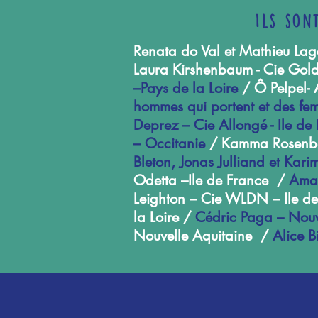
Ils son
Renata do Val et Mathieu Lag
Laura Kirshenbaum - Cie Gol
–Pays de la Loire
/ Ô Pelpel- 
hommes qui portent et des fe
Deprez – Cie Allongé - Ile de
– Occitanie
/ Kamma Rosenbec
Bleton, Jonas Julliand et Kar
Odetta –Ile de France /
Aman
Leighton – Cie WLDN – Ile de
la Loire /
Cédric Paga – Nouv
Nouvelle Aquitaine /
Alice B