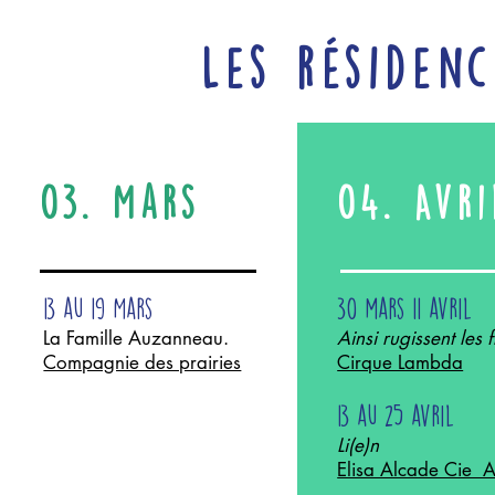
Les résidenc
03. Mars
04. Avri
13 au 19 Mars
30 mars 11 avril
La Famille Auzanneau.
Ainsi rugissent les f
Compagnie des prairies
Cirque Lambda
13 au 25 avril
Li(e)n
Elisa Alcade Cie 