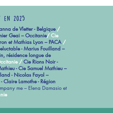
t en 2025
nna de Vletter - Belgique
/
ier Geai – Occitanie
/ Cie
on et Mathias Lyon – PACA
/
neluctable - Marius Fouilland –
n, résidence longue de
Occitanie /
Cie Rions Noir -
athieu - Cie Samuel Mathieu –
land - Nicolas Fayol –
- Claire Lamothe - Région
mpany me – Elena Damasio et
anie