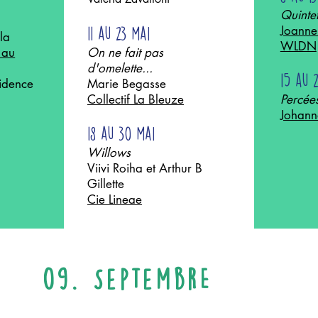
Quinte
Joanne 
11 au 23 mai
 la
WLDN
 au
On ne fait pas
d'omelette...
15 au 
sidence
Marie Begasse
Collectif La Bleuze
Percée
Johann
18 au 30 mai
Willows
Viivi Roiha et Arthur B
Gillette
Cie Lineae
09. SeptembrE