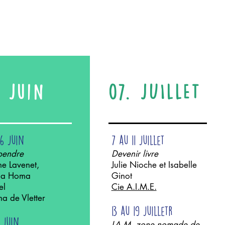
. Juin
07. JUILLET
 6 juin
7 au 11 juillet
pendre
Devenir livre
ne Lavenet,
Julie Nioche et Isabelle
a Homa
Ginot
l​
Cie A.I.M.E.
a de Vletter
13 au 19 juilletr
 juin
LA M zone nomade de