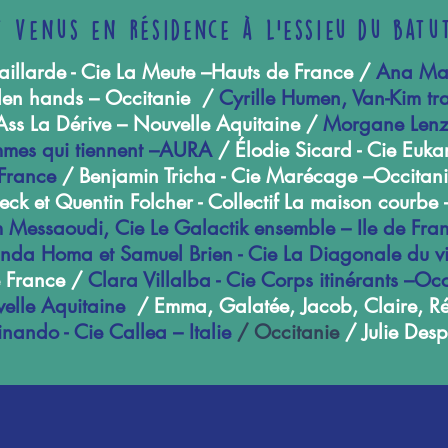
t venus en résidence à l'essieu du batu
aillarde - Cie La Meute –Hauts de France /
Ana Mai
den hands – Occitanie /
Cyrille Humen, Van-Kim t
Ass La Dérive – Nouvelle Aquitaine /
Morgane Lenzi
mmes qui tiennent –AURA
/ Élodie Sicard - Cie Euka
 France
/ Benjamin Tricha - Cie Marécage –Occitan
k et Quentin Folcher - Collectif La maison courb
im Messaoudi, Cie Le Galactik ensemble – Ile de Fr
da Homa et Samuel Brien - Cie La Diagonale du v
 France /
Clara Villalba - Cie Corps itinérants –Occ
elle Aquitaine
/ Emma, Galatée, Jacob, Claire, R
inando - Cie Callea – Italie
/ Occitanie
/ Julie Desp