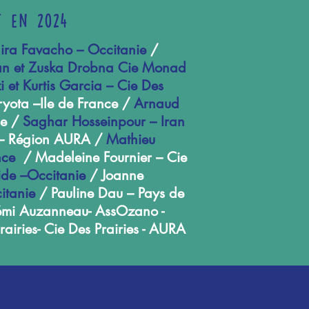
t en 2024
ra Favacho – Occitanie
/
ran et Zuska Drobna Cie Monad
 et Kurtis Garcia – Cie Des
ryota –Ile de France /
Arnaud
ie /
Saghar Hosseinpour – Iran
e – Région AURA /
Mathieu
ance
/ Madeleine Fournier – Cie
ide –Occitanie
/ Joanne
itanie
/ Pauline Dau – Pays de
émi Auzanneau- AssOzano -
rairies- Cie Des Prairies - AURA