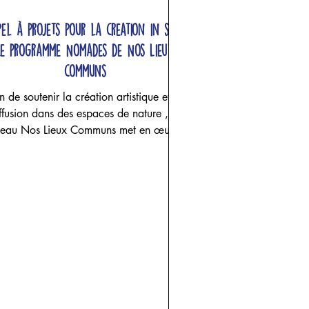
pel à projets pour la creation in situ,
Le programme Nomades de Nos Lieux
communs
n de soutenir la création artistique et sa
ffusion dans des espaces de nature , le
seau Nos Lieux Communs met en œuvre
 programme de résidences multisites de
création in situ pour des artistes
professionnel·les : le programme
MADES . Ce programme a été conçu
fin de susciter de nouvelles approches
ensibles aux espaces naturels grâce au
uralisme d’expériences que génèrent le
orps et le mouvement. Au travers de la
éation chorégraphique contemporaine,
le réseau