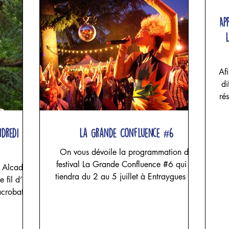
Ap
Afi
di
ré
un
ndredi 24
La Grande Confluence #6
NO
On vous dévoile la programmation du
a
festival La Grande Confluence #6 qui se
a Alcade
s
tiendra du 2 au 5 juillet à Entraygues sur
e fil d’une
pl
Truyère, concoctée avec nos amis de
c
Derrière le hublot. Une programmation
xtile Un
cr
encore plus riche en découvertes, en
pesa avec
émotions, avec des spectacles de cirque,
unghi et