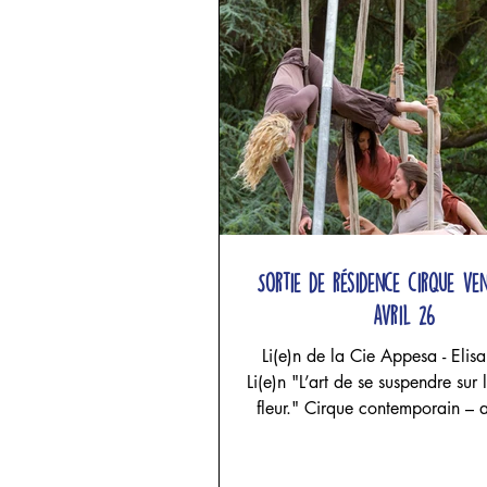
Sortie de résidence cirque ve
avril 26
Li(e)n de la Cie Appesa - Elis
Li(e)n "L’art de se suspendre sur l
fleur." Cirque contemporain – acrobatie
aérienne, danse et sculpture te
projet d'Elisa Alcade - Cie Ap
Elisa Alcade, Maria Celeste F