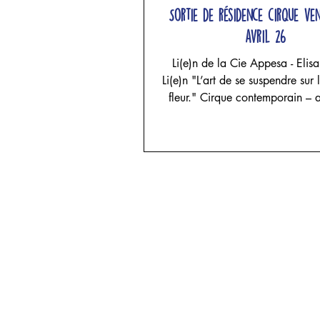
Sortie de résidence cirque ve
avril 26
Li(e)n de la Cie Appesa - Elis
Li(e)n "L’art de se suspendre sur l
fleur." Cirque contemporain – acrobatie
aérienne, danse et sculpture te
projet d'Elisa Alcade - Cie Ap
Elisa Alcade, Maria Celeste F
Josephina Rozic Trois femmes en
un espace façonné par le lin. Le
tendent, les étoffes tombent, les 
s’élèvent puis s’effondrent. Les
suspendent, impriment leur poi
souffle et leur fragilité