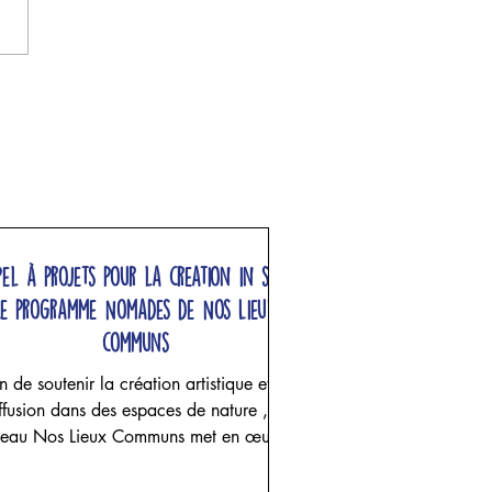
pel à projets pour la creation in situ,
Le programme Nomades de Nos Lieux
communs
n de soutenir la création artistique et sa
ffusion dans des espaces de nature , le
seau Nos Lieux Communs met en œuvre
 programme de résidences multisites de
création in situ pour des artistes