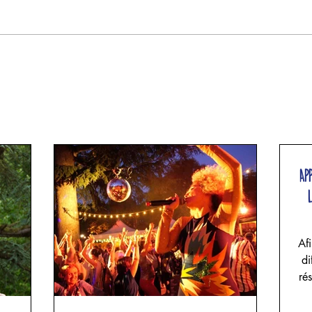
Ap
Afi
di
ré
un