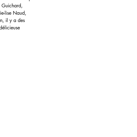
n Guichard, 
e-lise Naud, 
, il y a des 
délicieuse 