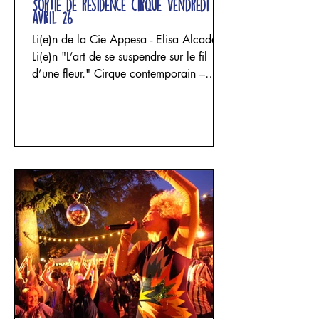
Sortie de résidence cirque vendredi 24
avril 26
Li(e)n de la Cie Appesa - Elisa Alcade
Li(e)n "L’art de se suspendre sur le fil
d’une fleur." Cirque contemporain –
acrobatie aérienne, danse et sculpture
textile Un projet d'Elisa Alcade - Cie
Appesa avec Elisa Alcade, Maria
Celeste Funghi et Josephina Rozic Trois
femmes entrent dans un espace façonné
par le lin. Les fils se tendent, les étoffes
tombent, les structures s’élèvent puis
s’effondrent. Les corps se suspendent,
impriment leur poids, leur souffle et leur
fragilité