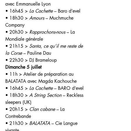
avec Emmanuelle Lyon
• 16h45 > 
La Cachette
 – Baro d’evel
• 18h30 > 
Amours 
– Muchmuche 
Company
• 20h30 > 
Rapprochons-nous
 – La 
Mondiale générale
• 21h15 > 
Santa, ce qu’il me reste de 
la Corse 
– Pauline Dau
• 22h30 > DJ Brameloup
Dimanche 5 juillet
• 11h > Atelier de préparation au 
BALATATA avec Magda Kachouche
• 16h45 > 
La Cachette
 – BARO d’evel
• 18h30 > 
A String Section 
– Reckless 
sleepers (UK)
• 20h15 > 
Clan cabane 
– La 
Contrebande
• 21h30 > 
BALATATA 
– Cie Langue 
vivante