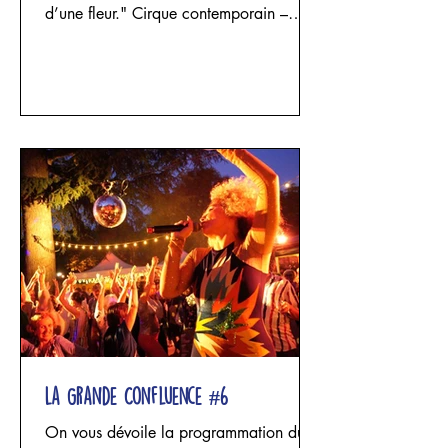
d’une fleur." Cirque contemporain –
acrobatie aérienne, danse et sculpture
textile Un projet d'Elisa Alcade - Cie
Appesa avec Elisa Alcade, Maria
Celeste Funghi et Josephina Rozic Trois
femmes entrent dans un espace façonné
par le lin. Les fils se tendent, les étoffes
tombent, les structures s’élèvent puis
s’effondrent. Les corps se suspendent,
impriment leur poids, leur souffle et leur
fragilité
La Grande Confluence #6
On vous dévoile la programmation du