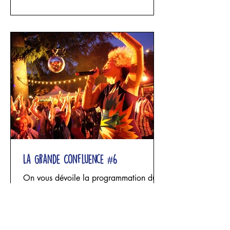
Celeste Funghi et Josephina Rozic Trois
femmes entrent dans un espace façonné
par le lin. Les fils se tendent, les étoffes
tombent, les structures s’élèvent puis
s’effondrent. Les corps se suspendent,
impriment leur poids, leur souffle et leur
fragilité
La Grande Confluence #6
On vous dévoile la programmation du
festival La Grande Confluence #6 qui se
tiendra du 2 au 5 juillet à Entraygues
sur Truyère, concoctée avec nos amis de
Derrière le hublot. Une programmation